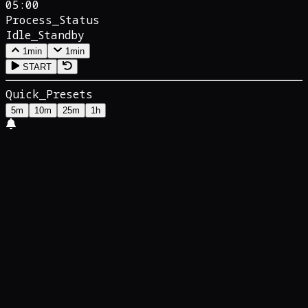
05:00
Process_Status
Idle_Standby
1min
1min
START
Quick_Presets
5m
10m
25m
1h