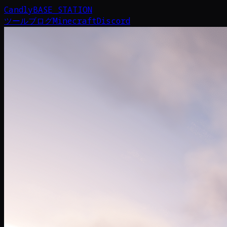
Candly
BASE_STATION
ツール
ブログ
Minecraft
Discord