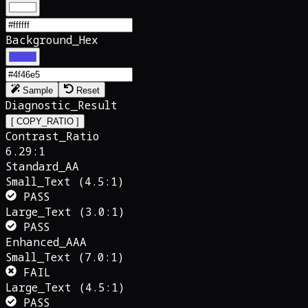
Background_Hex
Sample
Reset
Diagnostic_Result
[ COPY_RATIO ]
Contrast_Ratio
6.29
:1
Standard_AA
Small_Text (4.5:1)
PASS
Large_Text (3.0:1)
PASS
Enhanced_AAA
Small_Text (7.0:1)
FAIL
Large_Text (4.5:1)
PASS