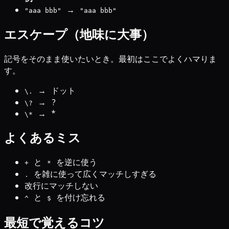
→
"aaa bbb"
"aaa bbb"
エスケープ（地味に大事）
記号をそのまま使いたいとき。最初はここでよくハマりま
す。
→ ドット
\.
→ ?
\?
→ *
\*
よくあるミス
と
を逆に使う
+
*
を雑に使って広くマッチしすぎる
.
改行にマッチしない
と
を付け忘れる
^
$
最短で覚えるコツ