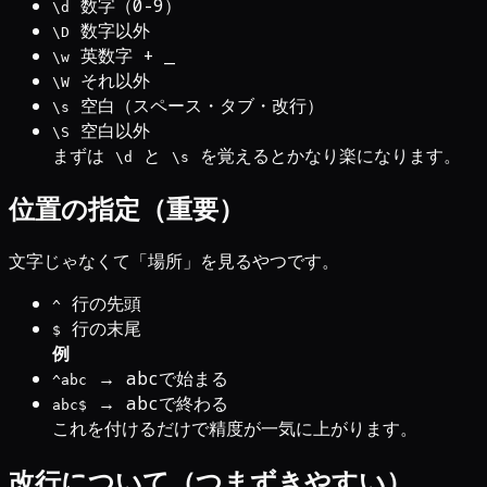
数字（0-9）
\d
数字以外
\D
英数字 + _
\w
それ以外
\W
空白（スペース・タブ・改行）
\s
空白以外
\S
まずは
と
を覚えるとかなり楽になります。
\d
\s
位置の指定（重要）
文字じゃなくて「場所」を見るやつです。
行の先頭
^
行の末尾
$
例
→ abcで始まる
^abc
→ abcで終わる
abc$
これを付けるだけで精度が一気に上がります。
改行について（つまずきやすい）