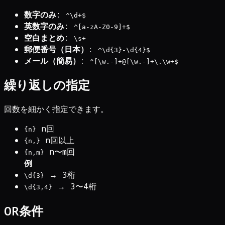
数字のみ
:
^\d+$
英数字のみ
:
^[a-zA-Z0-9]+$
空白まとめ
:
\s+
郵便番号（日本）
:
^\d{3}-\d{4}$
メール（簡易）
:
^[\w.-]+@[\w.-]+\.\w+$
繰り返しの指定
回数を細かく指定できます。
n回
{n}
n回以上
{n,}
n〜m回
{n,m}
例
→ 3桁
\d{3}
→ 3〜4桁
\d{3,4}
OR条件