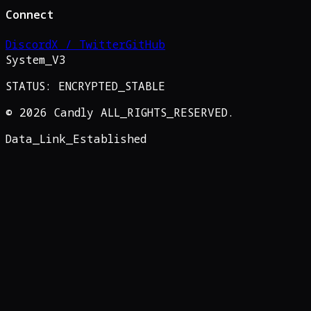
Connect
Discord
X / Twitter
GitHub
System_V3
STATUS: ENCRYPTED_STABLE
©
2026
Candly ALL_RIGHTS_RESERVED.
Data_Link_Established