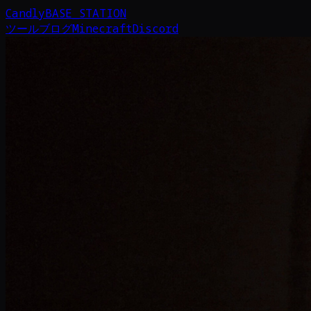
Candly
BASE_STATION
ツール
ブログ
Minecraft
Discord