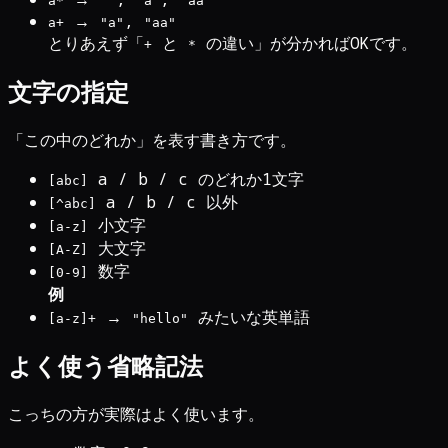
a*
""
"a"
"aa"
→
,
a+
"a"
"aa"
とりあえず「
と
の違い」が分かればOKです。
+
*
文字の指定
「この中のどれか」を表す書き方です。
a / b / c のどれか1文字
[abc]
a / b / c 以外
[^abc]
小文字
[a-z]
大文字
[A-Z]
数字
[0-9]
例
→
みたいな英単語
[a-z]+
"hello"
よく使う省略記法
こっちの方が実際はよく使います。